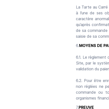
La Tarte au Carré
à l’une de ses o
caractère anormal
qu’après confirmat
de sa commande pa
saisie de sa comm
MOYENS DE PA
6.1. Le règlement
Site, par le syst
validation du paie
6.2. Pour être en
non réglées ne pe
commande ou tout
organismes financi
PREUVE