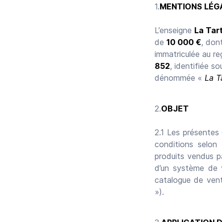
MENTIONS LÉG
L’enseigne
La Tar
de
10 000 €
, don
immatriculée au r
852
, identifiée 
dénommée «
La T
OBJET
2.1 Les présentes
conditions selon
produits vendus p
d’un système de v
catalogue de vent
»).