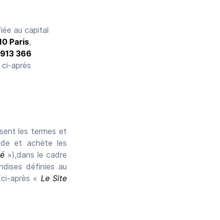
ée au capital
10 Paris
,
913 366
, ci-après
ssent les termes et
e et achète les
ré
»),dans le cadre
dises définies au
ci-après «
Le Site