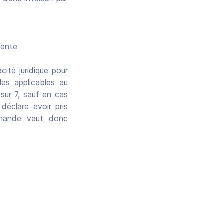
Vente
cité juridique pour
les applicables au
 sur 7, sauf en cas
éclare avoir pris
mmande vaut donc
r ou créer un compte
Google
ou