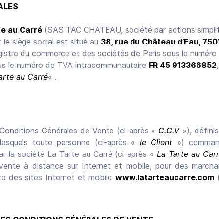
ALES
te au Carré
(SAS TAC CHATEAU, société par actions simplifi
t le siège social est situé au
38, rue du Château d’Eau, 750
egistre du commerce et des sociétés de Paris sous le numéro
sous le numéro de TVA intracommunautaire
FR 45 913366852
arte au Carré
« .
 Conditions Générales de Vente (ci-après «
C.G.V
»), défini
 lesquels toute personne (ci-après «
le Client
») command
ar la société La Tarte au Carré (ci-après «
La Tarte au Car
ente à distance sur Internet et mobile, pour des marchan
e des sites Internet et mobile
www.latarteaucarre.com
(