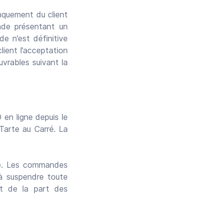
nquement du client
nde présentant un
e n’est définitive
lient l’acceptation
Suivant
vrables suivant la
Continuer en tant qu’invité
en ligne depuis le
Tarte au Carré. La
ité. Les commandes
 à suspendre toute
nt de la part des