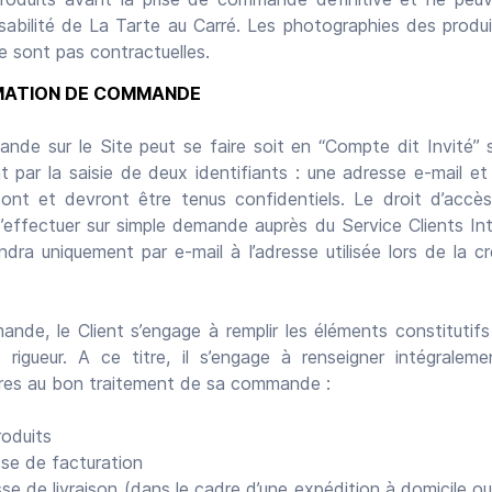
sabilité de La Tarte au Carré. Les photographies des produi
 ne sont pas contractuelles.
RMATION DE COMMANDE
nde sur le Site peut se faire soit en “Compte dit Invité” so
t par la saisie de deux identifiants : une adresse e-mail e
sont et devront être tenus confidentiels. Le droit d’accès
 s’effectuer sur simple demande auprès du Service Clients In
ondra uniquement par e-mail à l’adresse utilisée lors de la 
nde, le Client s’engage à remplir les éléments constitut
 rigueur. A ce titre, il s’engage à renseigner intégraleme
ires au bon traitement de sa commande :
oduits
sse de facturation
se de livraison (dans le cadre d’une expédition à domicile ou 