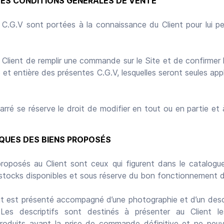
DES CONDITIONS GÉNÉRALES DE VENTE
s C.G.V sont portées à la connaissance du Client pour lui p
le Client de remplir une commande sur le Site et de confirm
 et entière des présentes C.G.V, lesquelles seront seules app
arré se réserve le droit de modifier en tout ou en partie e
QUES DES BIENS PROPOSÉS
proposés au Client sont ceux qui figurent dans le catalogue
 stocks disponibles et sous réserve du bon fonctionnement d
it est présenté accompagné d’une photographie et d’un descri
Les descriptifs sont destinés à présenter au Client les
produits avant la prise de commande définitive et ne peu