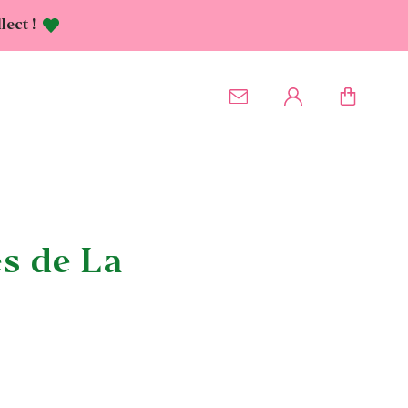
ect !
s de La