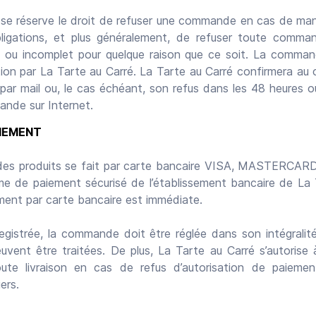
 se réserve le droit de refuser une commande en cas de ma
bligations, et plus généralement, de refuser toute comma
 ou incomplet pour quelque raison que ce soit. La command
ion par La Tarte au Carré. La Tarte au Carré confirmera au c
r mail ou, le cas échéant, son refus dans les 48 heures ou
ande sur Internet.
IEMENT
 des produits se fait par carte bancaire VISA, MASTERCARD 
ème de paiement sécurisé de l’établissement bancaire de La 
ment par carte bancaire est immédiate.
registrée, la commande doit être réglée dans son intégral
uvent être traitées. De plus, La Tarte au Carré s’autorise
e livraison en cas de refus d’autorisation de paieme
ers.