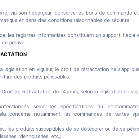
Carré, via son hébergeur, conserve les bons de commande et
matique et dans des conditions raisonnables de sécurité.
e, les registres informatisés constituent un support fiable
e de preuve.
RACTATION
législation en vigueur, le droit de rétractation ne s’appliq
niture des produits périssables.
Droit de Rétractation de 14 jours, selon la législation en vig
onfectionnés selon les spécifications du consommat
 cela concerne notamment les commandes de tartes spéc
;
frais, les produits susceptibles de se détériorer ou de se péri
isseries, viennoiseries, etc.;