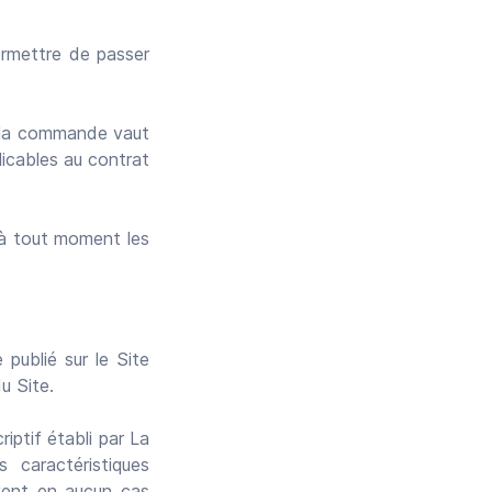
ermettre de passer
er la commande vaut
licables au contrat
t à tout moment les
 publié sur le Site
u Site.
ptif établi par La
 caractéristiques
vent en aucun cas