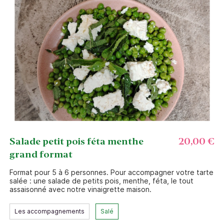
Salade petit pois féta menthe
20,00 €
grand format
Format pour 5 à 6 personnes. Pour accompagner votre tarte
Se connecter ou créer un
salée : une salade de petits pois, menthe, féta, le tout
assaisonné avec notre vinaigrette maison.
compte
Les accompagnements
Salé