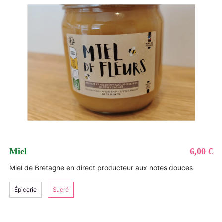
Se connecter ou créer un compte
Google
ou
Miel
6,00 €
Miel de Bretagne en direct producteur aux notes douces
Épicerie
Sucré
Suivant
Continuer en tant qu’invité