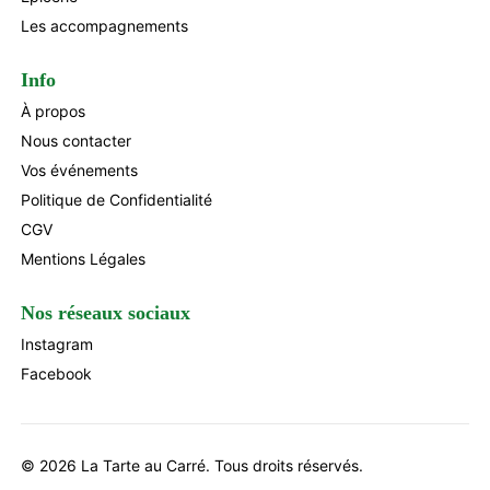
Les accompagnements
Info
À propos
Nous contacter
Vos événements
Politique de Confidentialité
CGV
Mentions Légales
Nos réseaux sociaux
Instagram
Facebook
Ce site utilise des cookies pour permettre et faciliter votre
navigation en mémorisant vos préférences définies au
cours de votre session. Pour en savoir plus, consultez
© 2026 La Tarte au Сarré. Tous droits réservés.